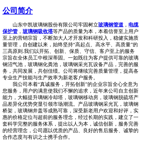
公司简介
山东中凯玻璃钢股份有限公司牢固树立
玻璃钢管道
，
电缆
保护管
，
玻璃钢吸收塔
等产品的质量为本，本着信誉至上用户
至上的营销宗旨，不断加大人才开发和科研投入，稳健实施质
量管理，自创建以来，始终坚持“高起点、高水平、高质量”的
三高原则.我们以开拓、创新、保质、守信、客户至上的服务
宗旨在全体员工中根深蒂固。一如既往为客户提供可靠的玻璃
钢沼气池，玻璃钢化粪池，玻璃钢采光瓦设备产品，完善的服
务，共同发展，共创佳绩。公司将继续完善质量管理，提高各
专业生产技能与生产效率为新老客户服务。
我公司本着“真诚服务，开拓创新”的企业宗旨全心全意为
您服务，用户的满意使我们不懈的追求，近年来公司自主创新
能力，大幅提升璃钢冷却塔，玻璃钢移动房，玻璃钢脱硫塔产
品差异化优势突显引领市场潮流。产品玻璃钢采光瓦，玻璃钢
桥架，玻璃钢井盖等成熟可靠，深受新老用户欢迎和好评，实
惠的价格定位与超前的服务理念，经过长期的实践，建立了一
套科学完整的服务体系，提出以人为本，诚信创新，服务完善
的经营理念，公司愿以优质的产品、良好的售后服务、诚挚的
合作态度与有识之士携手合作。