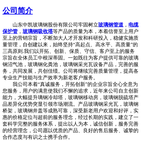
公司简介
山东中凯玻璃钢股份有限公司牢固树立
玻璃钢管道
，
电缆
保护管
，
玻璃钢吸收塔
等产品的质量为本，本着信誉至上用户
至上的营销宗旨，不断加大人才开发和科研投入，稳健实施质
量管理，自创建以来，始终坚持“高起点、高水平、高质量”的
三高原则.我们以开拓、创新、保质、守信、客户至上的服务
宗旨在全体员工中根深蒂固。一如既往为客户提供可靠的玻璃
钢沼气池，玻璃钢化粪池，玻璃钢采光瓦设备产品，完善的服
务，共同发展，共创佳绩。公司将继续完善质量管理，提高各
专业生产技能与生产效率为新老客户服务。
我公司本着“真诚服务，开拓创新”的企业宗旨全心全意为
您服务，用户的满意使我们不懈的追求，近年来公司自主创新
能力，大幅提升璃钢冷却塔，玻璃钢移动房，玻璃钢脱硫塔产
品差异化优势突显引领市场潮流。产品玻璃钢采光瓦，玻璃钢
桥架，玻璃钢井盖等成熟可靠，深受新老用户欢迎和好评，实
惠的价格定位与超前的服务理念，经过长期的实践，建立了一
套科学完整的服务体系，提出以人为本，诚信创新，服务完善
的经营理念，公司愿以优质的产品、良好的售后服务、诚挚的
合作态度与有识之士携手合作。