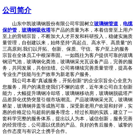
公司简介
山东中凯玻璃钢股份有限公司牢固树立
玻璃钢管道
，
电缆
保护管
，
玻璃钢吸收塔
等产品的质量为本，本着信誉至上用户
至上的营销宗旨，不断加大人才开发和科研投入，稳健实施质
量管理，自创建以来，始终坚持“高起点、高水平、高质量”的
三高原则.我们以开拓、创新、保质、守信、客户至上的服务
宗旨在全体员工中根深蒂固。一如既往为客户提供可靠的玻璃
钢沼气池，玻璃钢化粪池，玻璃钢采光瓦设备产品，完善的服
务，共同发展，共创佳绩。公司将继续完善质量管理，提高各
专业生产技能与生产效率为新老客户服务。
我公司本着“真诚服务，开拓创新”的企业宗旨全心全意为
您服务，用户的满意使我们不懈的追求，近年来公司自主创新
能力，大幅提升璃钢冷却塔，玻璃钢移动房，玻璃钢脱硫塔产
品差异化优势突显引领市场潮流。产品玻璃钢采光瓦，玻璃钢
桥架，玻璃钢井盖等成熟可靠，深受新老用户欢迎和好评，实
惠的价格定位与超前的服务理念，经过长期的实践，建立了一
套科学完整的服务体系，提出以人为本，诚信创新，服务完善
的经营理念，公司愿以优质的产品、良好的售后服务、诚挚的
合作态度与有识之士携手合作。